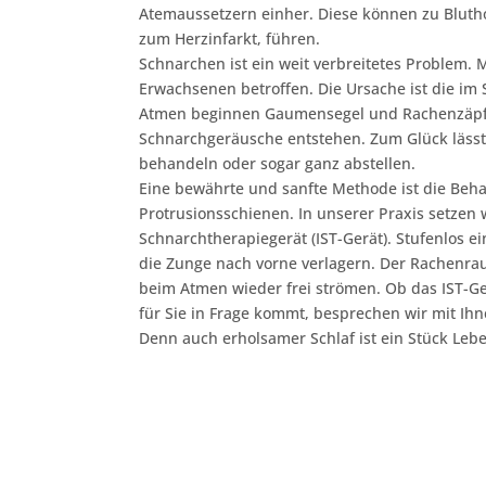
Atemaussetzern einher. Diese können zu Blut
zum Herzinfarkt, führen.
Schnarchen ist ein weit verbreitetes Problem. M
Erwachsenen betroffen. Die Ursache ist die im
Atmen beginnen Gaumensegel und Rachenzäpfch
Schnarchgeräusche entstehen. Zum Glück lässt 
behandeln oder sogar ganz abstellen.
Eine bewährte und sanfte Methode ist die Be
Protrusionsschienen. In unserer Praxis setzen 
Schnarchtherapiegerät (IST-Gerät). Stufenlos ei
die Zunge nach vorne verlagern. Der Rachenra
beim Atmen wieder frei strömen. Ob das IST-G
für Sie in Frage kommt, besprechen wir mit Ih
Denn auch erholsamer Schlaf ist ein Stück Lebe